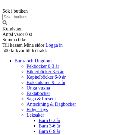
Sök i butiken
Kundvagn
Antal varor
0
st
Summa
0 kr
Till kassan
Mina sidor
Logga in
500 kr kvar till fri frakt.
Barn- och Ungdom
Pekböcker 0-3 år
Bilderböcker 3-6 år
Kapitelböcker 6-9 år
Bokslukaren 9-12 år
Unga vuxna
Faktaböcker
Saga & Present
Anteckning & Dagböcker
FidgetToys
Leksaker
Barn 0-3 år
Barn 3-6 år
Barn 6-9 år