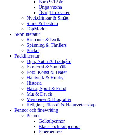
Barn 9-12 år
Unga vuxna
Övrigt Leksaker
Nyckelringar & Smått
Slime & Leklera
TopModel
Skönlitteratur
Romaner & Lyrik
Spänning & Thrillers
Pocket
Facklitteratur
Djur, Natur & Trädgård
Ekonomi & Samhälle
Foto, Konst & Teater
Hantverk & Hobby
Historia
Hälsa, Sport & Fritid
Mat & Dryck
Memoarer & Biografier
Religion, Filosofi & Naturvetenskap
Pennor och finewriting
Pennor
Gelkulpennor
Bläck- och kulpennor
Fiberpennor