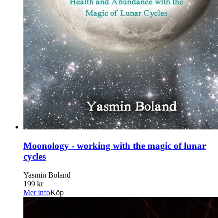
Moonology - working with the magic of lunar
cycles
Yasmin Boland
199 kr
Mer info
Köp