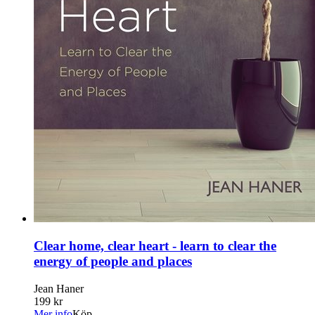
Clear home, clear heart - learn to clear the
energy of people and places
Jean Haner
199 kr
Mer info
Köp