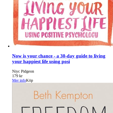
Now is your chance - a 30-day guide to living
your happiest life using posi
Niyc Pidgeon
179 kr
Mer info
Köp