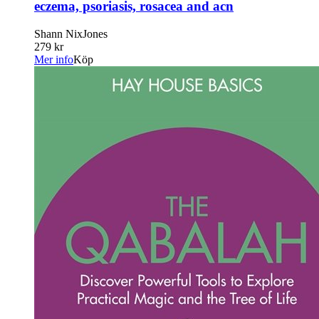
eczema, psoriasis, rosacea and acn
Shann NixJones
279 kr
Mer info
Köp