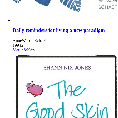
Daily reminders for living a new paradigm
AnneWilson Schaef
199 kr
Mer info
Köp