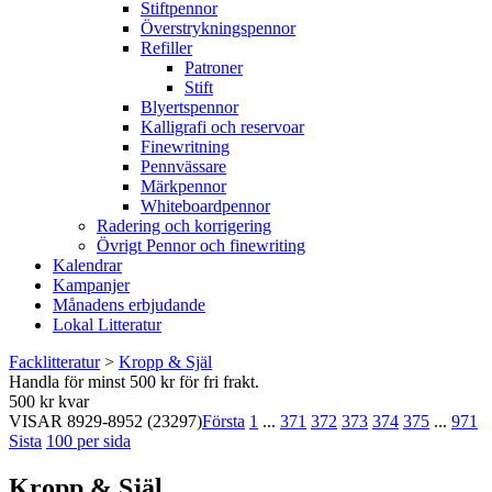
Stiftpennor
Överstrykningspennor
Refiller
Patroner
Stift
Blyertspennor
Kalligrafi och reservoar
Finewritning
Pennvässare
Märkpennor
Whiteboardpennor
Radering och korrigering
Övrigt Pennor och finewriting
Kalendrar
Kampanjer
Månadens erbjudande
Lokal Litteratur
Facklitteratur
>
Kropp & Själ
Handla för minst 500 kr för fri frakt.
500 kr kvar
VISAR
8929-8952
(23297)
Första
1
...
371
372
373
374
375
...
971
Sista
100 per sida
Kropp & Själ