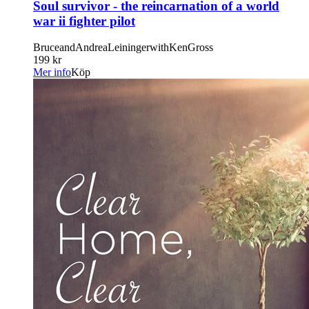
Soul survivor - the reincarnation of a world
war ii fighter pilot
BruceandAndreaLeiningerwithKenGross
199 kr
Mer info
Köp