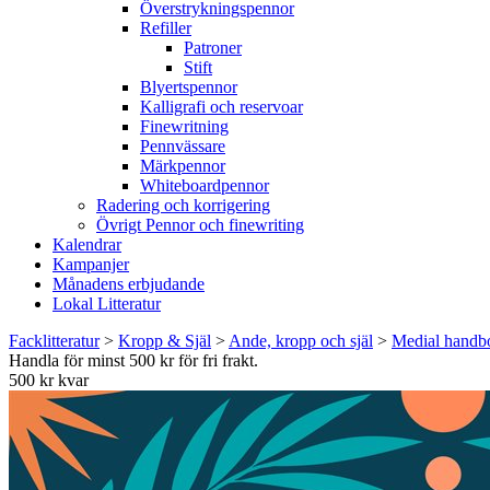
Överstrykningspennor
Refiller
Patroner
Stift
Blyertspennor
Kalligrafi och reservoar
Finewritning
Pennvässare
Märkpennor
Whiteboardpennor
Radering och korrigering
Övrigt Pennor och finewriting
Kalendrar
Kampanjer
Månadens erbjudande
Lokal Litteratur
Facklitteratur
>
Kropp & Själ
>
Ande, kropp och själ
>
Medial handbo
Handla för minst 500 kr för fri frakt.
500 kr kvar