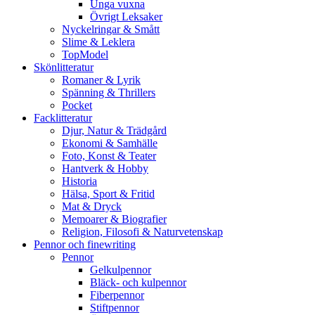
Unga vuxna
Övrigt Leksaker
Nyckelringar & Smått
Slime & Leklera
TopModel
Skönlitteratur
Romaner & Lyrik
Spänning & Thrillers
Pocket
Facklitteratur
Djur, Natur & Trädgård
Ekonomi & Samhälle
Foto, Konst & Teater
Hantverk & Hobby
Historia
Hälsa, Sport & Fritid
Mat & Dryck
Memoarer & Biografier
Religion, Filosofi & Naturvetenskap
Pennor och finewriting
Pennor
Gelkulpennor
Bläck- och kulpennor
Fiberpennor
Stiftpennor