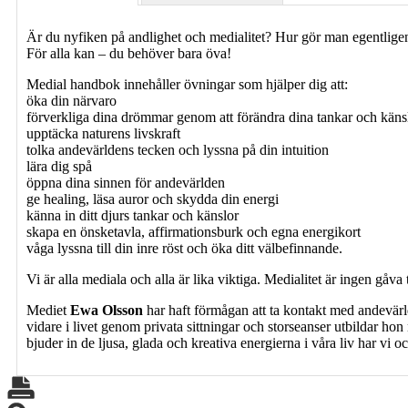
Är du nyfiken på andlighet och medialitet? Hur gör man egentligen
För alla kan – du behöver bara öva!
Medial handbok innehåller övningar som hjälper dig att:
öka din närvaro
förverkliga dina drömmar genom att förändra dina tankar och käns
upptäcka naturens livskraft
tolka andevärldens tecken och lyssna på din intuition
lära dig spå
öppna dina sinnen för andevärlden
ge healing, läsa auror och skydda din energi
känna in ditt djurs tankar och känslor
skapa en önsketavla, affirmationsburk och egna energikort
våga lyssna till din inre röst och öka ditt välbefinnande.
Vi är alla mediala och alla är lika viktiga. Medialitet är ingen gåva
Mediet
Ewa Olsson
har haft förmågan att ta kontakt med andevärl
vidare i livet genom privata sittningar och storseanser utbildar h
bjuder in de ljusa, glada och kreativa energierna i våra liv har vi 