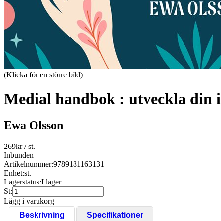
(Klicka för en större bild)
Medial handbok : utveckla din 
Ewa Olsson
269
kr
/ st.
Inbunden
Artikelnummer:
9789181163131
Enhet:
st.
Lagerstatus:
I lager
St:
Lägg i varukorg
Beskrivning
Specifikationer