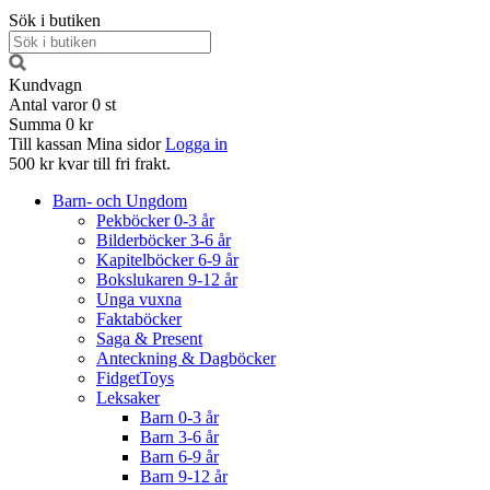
Sök i butiken
Kundvagn
Antal varor
0
st
Summa
0 kr
Till kassan
Mina sidor
Logga in
500 kr kvar till fri frakt.
Barn- och Ungdom
Pekböcker 0-3 år
Bilderböcker 3-6 år
Kapitelböcker 6-9 år
Bokslukaren 9-12 år
Unga vuxna
Faktaböcker
Saga & Present
Anteckning & Dagböcker
FidgetToys
Leksaker
Barn 0-3 år
Barn 3-6 år
Barn 6-9 år
Barn 9-12 år