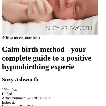
(Klicka för en större bild)
Calm birth method - your
complete guide to a positive
hypnobirthing experie
Suzy Ashworth
199
kr
/ st.
Häftad
Artikelnummer:
9781781808467
Enhet:
st.