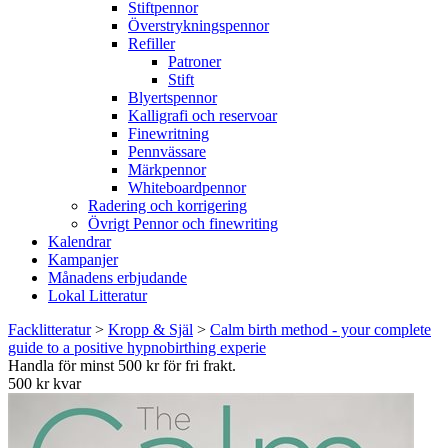
Stiftpennor
Överstrykningspennor
Refiller
Patroner
Stift
Blyertspennor
Kalligrafi och reservoar
Finewritning
Pennvässare
Märkpennor
Whiteboardpennor
Radering och korrigering
Övrigt Pennor och finewriting
Kalendrar
Kampanjer
Månadens erbjudande
Lokal Litteratur
Facklitteratur
>
Kropp & Själ
>
Calm birth method - your complete
guide to a positive hypnobirthing experie
Handla för minst 500 kr för fri frakt.
500 kr kvar