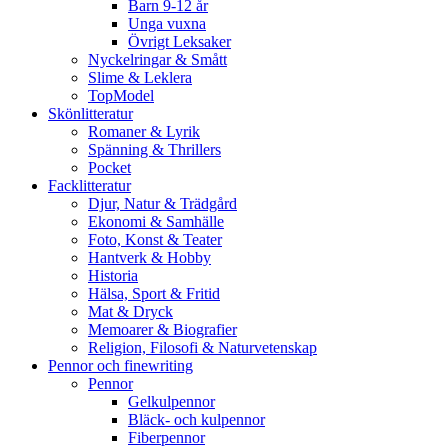
Barn 9-12 år
Unga vuxna
Övrigt Leksaker
Nyckelringar & Smått
Slime & Leklera
TopModel
Skönlitteratur
Romaner & Lyrik
Spänning & Thrillers
Pocket
Facklitteratur
Djur, Natur & Trädgård
Ekonomi & Samhälle
Foto, Konst & Teater
Hantverk & Hobby
Historia
Hälsa, Sport & Fritid
Mat & Dryck
Memoarer & Biografier
Religion, Filosofi & Naturvetenskap
Pennor och finewriting
Pennor
Gelkulpennor
Bläck- och kulpennor
Fiberpennor