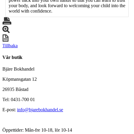
power back into your own hands so that you can learn to trust
your body, and look forward to welcoming your child into the
world with confidence.
Tillbaka
Vår butik
Bjäre Bokhandel
Köpmansgatan 12
26935 Båstad
Tel: 0431-700 01
E-post:
info@bjarebokhandel.se
Öppettider: Mån-fre 10-18, lör 10-14