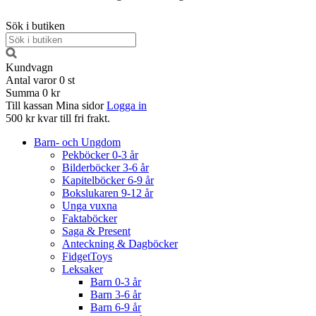
Sök i butiken
Kundvagn
Antal varor
0
st
Summa
0 kr
Till kassan
Mina sidor
Logga in
500 kr kvar till fri frakt.
Barn- och Ungdom
Pekböcker 0-3 år
Bilderböcker 3-6 år
Kapitelböcker 6-9 år
Bokslukaren 9-12 år
Unga vuxna
Faktaböcker
Saga & Present
Anteckning & Dagböcker
FidgetToys
Leksaker
Barn 0-3 år
Barn 3-6 år
Barn 6-9 år