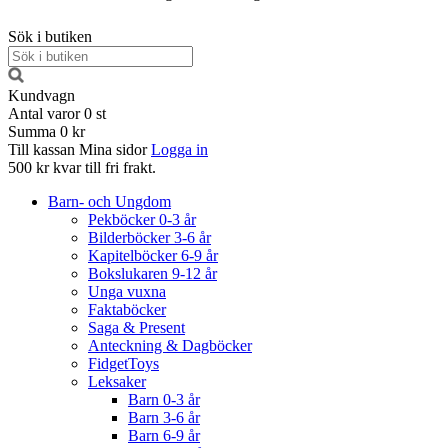
Sök i butiken
Kundvagn
Antal varor
0
st
Summa
0 kr
Till kassan
Mina sidor
Logga in
500 kr kvar till fri frakt.
Barn- och Ungdom
Pekböcker 0-3 år
Bilderböcker 3-6 år
Kapitelböcker 6-9 år
Bokslukaren 9-12 år
Unga vuxna
Faktaböcker
Saga & Present
Anteckning & Dagböcker
FidgetToys
Leksaker
Barn 0-3 år
Barn 3-6 år
Barn 6-9 år