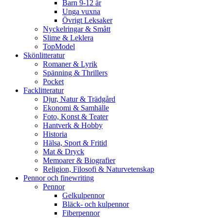
Barn 9-12 år
Unga vuxna
Övrigt Leksaker
Nyckelringar & Smått
Slime & Leklera
TopModel
Skönlitteratur
Romaner & Lyrik
Spänning & Thrillers
Pocket
Facklitteratur
Djur, Natur & Trädgård
Ekonomi & Samhälle
Foto, Konst & Teater
Hantverk & Hobby
Historia
Hälsa, Sport & Fritid
Mat & Dryck
Memoarer & Biografier
Religion, Filosofi & Naturvetenskap
Pennor och finewriting
Pennor
Gelkulpennor
Bläck- och kulpennor
Fiberpennor