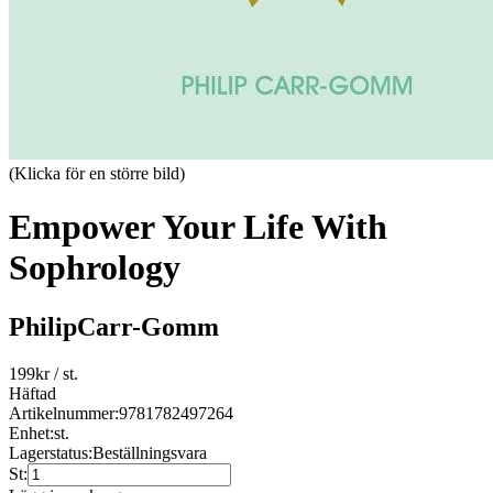
(Klicka för en större bild)
Empower Your Life With
Sophrology
PhilipCarr-Gomm
199
kr
/ st.
Häftad
Artikelnummer:
9781782497264
Enhet:
st.
Lagerstatus:
Beställningsvara
St: