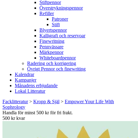
Stiftpennor
Överstrykningspennor
Refiller
Patroner
Stift
Blyertspennor
Kalligrafi och reservoar
Finewritning
Pennvässare
Märkpennor
Whiteboardpennor
Radering och korrigering
Övrigt Pennor och finewriting
Kalendrar
Kampanjer
Månadens erbjudande
Lokal Litteratur
Facklitteratur
>
Kropp & Själ
>
Empower Your Life With
Sophrology
Handla för minst 500 kr för fri frakt.
500 kr kvar