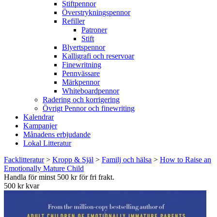
Stiftpennor
Överstrykningspennor
Refiller
Patroner
Stift
Blyertspennor
Kalligrafi och reservoar
Finewritning
Pennvässare
Märkpennor
Whiteboardpennor
Radering och korrigering
Övrigt Pennor och finewriting
Kalendrar
Kampanjer
Månadens erbjudande
Lokal Litteratur
Facklitteratur
>
Kropp & Själ
>
Familj och hälsa
>
How to Raise an
Emotionally Mature Child
Handla för minst 500 kr för fri frakt.
500 kr kvar