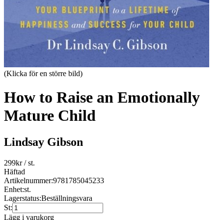
(Klicka för en större bild)
How to Raise an Emotionally
Mature Child
Lindsay Gibson
299
kr
/ st.
Häftad
Artikelnummer:
9781785045233
Enhet:
st.
Lagerstatus:
Beställningsvara
St:
Lägg i varukorg