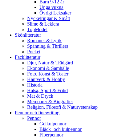
Barn 9-12 år
Unga vuxna
Övrigt Leksaker
Nyckelringar & Smått
Slime & Leklera
TopModel
Skönlitteratur
Romaner & Lyrik
Spänning & Thrillers
Pocket
Facklitteratur
Djur, Natur & Trädgård
Ekonomi & Samhälle
Foto, Konst & Teater
Hantverk & Hobby
Historia
Hälsa, Sport & Fritid
Mat & Dryck
Memoarer & Biografier
Religion, Filosofi & Naturvetenskap
Pennor och finewriting
Pennor
Gelkulpennor
Bläck- och kulpennor
Fiberpennor