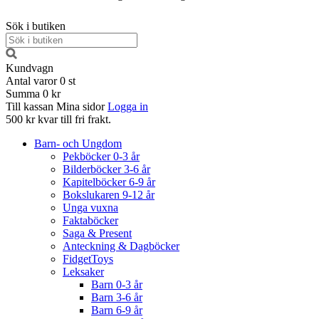
Sök i butiken
Kundvagn
Antal varor
0
st
Summa
0 kr
Till kassan
Mina sidor
Logga in
500 kr kvar till fri frakt.
Barn- och Ungdom
Pekböcker 0-3 år
Bilderböcker 3-6 år
Kapitelböcker 6-9 år
Bokslukaren 9-12 år
Unga vuxna
Faktaböcker
Saga & Present
Anteckning & Dagböcker
FidgetToys
Leksaker
Barn 0-3 år
Barn 3-6 år
Barn 6-9 år