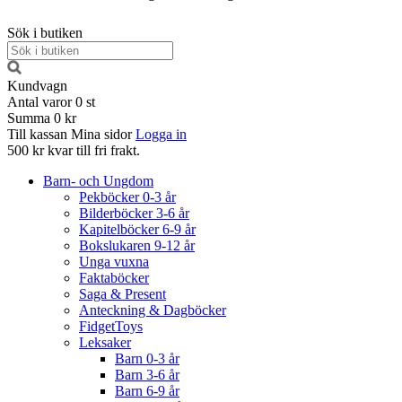
Sök i butiken
Kundvagn
Antal varor
0
st
Summa
0 kr
Till kassan
Mina sidor
Logga in
500 kr kvar till fri frakt.
Barn- och Ungdom
Pekböcker 0-3 år
Bilderböcker 3-6 år
Kapitelböcker 6-9 år
Bokslukaren 9-12 år
Unga vuxna
Faktaböcker
Saga & Present
Anteckning & Dagböcker
FidgetToys
Leksaker
Barn 0-3 år
Barn 3-6 år
Barn 6-9 år