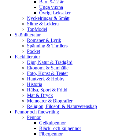
Barn 9-12 år
Unga vuxna
Övrigt Leksaker
Nyckelringar & Smått
Slime & Leklera
TopModel
Skönlitteratur
Romaner & Lyrik
Spänning & Thrillers
Pocket
Facklitteratur
Djur, Natur & Trädgård
Ekonomi & Samhälle
Foto, Konst & Teater
Hantverk & Hobby
Historia
Hälsa, Sport & Fritid
Mat & Dryck
Memoarer & Biografier
Religion, Filosofi & Naturvetenskap
Pennor och finewriting
Pennor
Gelkulpennor
Bläck- och kulpennor
Fiberpennor