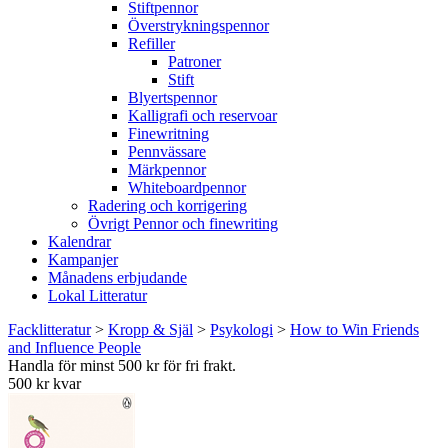
Stiftpennor
Överstrykningspennor
Refiller
Patroner
Stift
Blyertspennor
Kalligrafi och reservoar
Finewritning
Pennvässare
Märkpennor
Whiteboardpennor
Radering och korrigering
Övrigt Pennor och finewriting
Kalendrar
Kampanjer
Månadens erbjudande
Lokal Litteratur
Facklitteratur
>
Kropp & Själ
>
Psykologi
>
How to Win Friends
and Influence People
Handla för minst 500 kr för fri frakt.
500 kr kvar