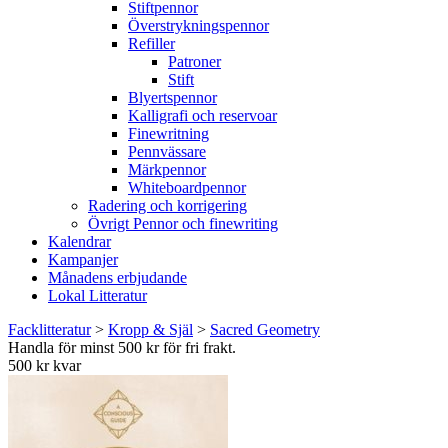
Stiftpennor
Överstrykningspennor
Refiller
Patroner
Stift
Blyertspennor
Kalligrafi och reservoar
Finewritning
Pennvässare
Märkpennor
Whiteboardpennor
Radering och korrigering
Övrigt Pennor och finewriting
Kalendrar
Kampanjer
Månadens erbjudande
Lokal Litteratur
Facklitteratur
>
Kropp & Själ
>
Sacred Geometry
Handla för minst 500 kr för fri frakt.
500 kr kvar