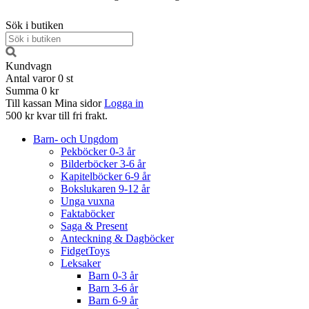
Sök i butiken
Kundvagn
Antal varor
0
st
Summa
0 kr
Till kassan
Mina sidor
Logga in
500 kr kvar till fri frakt.
Barn- och Ungdom
Pekböcker 0-3 år
Bilderböcker 3-6 år
Kapitelböcker 6-9 år
Bokslukaren 9-12 år
Unga vuxna
Faktaböcker
Saga & Present
Anteckning & Dagböcker
FidgetToys
Leksaker
Barn 0-3 år
Barn 3-6 år
Barn 6-9 år