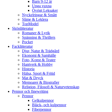
Barn 9-12 år
Unga vuxna
Övrigt Leksaker
Nyckelringar & Smått
Slime & Leklera
TopModel
Skönlitteratur
Romaner & Lyrik
Spänning & Thrillers
Pocket
Facklitteratur
Djur, Natur & Trädgård
Ekonomi & Samhälle
Foto, Konst & Teater
Hantverk & Hobby
Historia
Hälsa, Sport & Fritid
Mat & Dryck
Memoarer & Biografier
Religion, Filosofi & Naturvetenskap
Pennor och finewriting
Pennor
Gelkulpennor
Bläck- och kulpennor
Fiberpennor