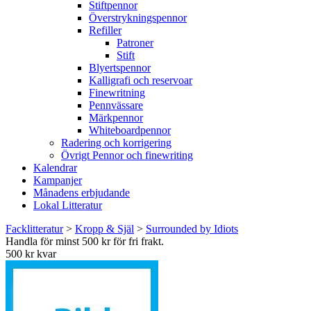
Stiftpennor
Överstrykningspennor
Refiller
Patroner
Stift
Blyertspennor
Kalligrafi och reservoar
Finewritning
Pennvässare
Märkpennor
Whiteboardpennor
Radering och korrigering
Övrigt Pennor och finewriting
Kalendrar
Kampanjer
Månadens erbjudande
Lokal Litteratur
Facklitteratur
>
Kropp & Själ
>
Surrounded by Idiots
Handla för minst 500 kr för fri frakt.
500 kr kvar