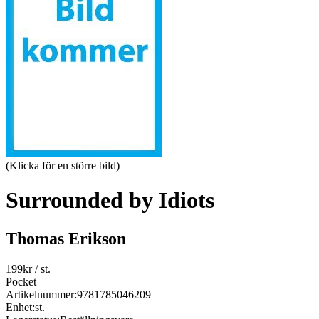
(Klicka för en större bild)
Surrounded by Idiots
Thomas Erikson
199
kr
/ st.
Pocket
Artikelnummer:
9781785046209
Enhet:
st.