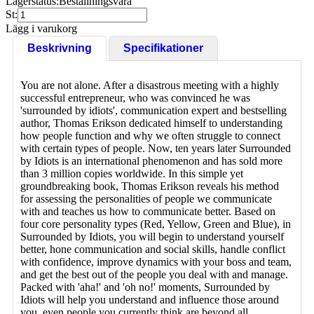
Lagerstatus:
Beställningsvara
St:
Lägg i varukorg
Beskrivning
Specifikationer
You are not alone. After a disastrous meeting with a highly
successful entrepreneur, who was convinced he was
'surrounded by idiots', communication expert and bestselling
author, Thomas Erikson dedicated himself to understanding
how people function and why we often struggle to connect
with certain types of people. Now, ten years later Surrounded
by Idiots is an international phenomenon and has sold more
than 3 million copies worldwide. In this simple yet
groundbreaking book, Thomas Erikson reveals his method
for assessing the personalities of people we communicate
with and teaches us how to communicate better. Based on
four core personality types (Red, Yellow, Green and Blue), in
Surrounded by Idiots, you will begin to understand yourself
better, hone communication and social skills, handle conflict
with confidence, improve dynamics with your boss and team,
and get the best out of the people you deal with and manage.
Packed with 'aha!' and 'oh no!' moments, Surrounded by
Idiots will help you understand and influence those around
you, even people you currently think are beyond all