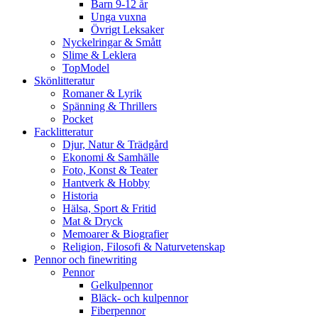
Barn 9-12 år
Unga vuxna
Övrigt Leksaker
Nyckelringar & Smått
Slime & Leklera
TopModel
Skönlitteratur
Romaner & Lyrik
Spänning & Thrillers
Pocket
Facklitteratur
Djur, Natur & Trädgård
Ekonomi & Samhälle
Foto, Konst & Teater
Hantverk & Hobby
Historia
Hälsa, Sport & Fritid
Mat & Dryck
Memoarer & Biografier
Religion, Filosofi & Naturvetenskap
Pennor och finewriting
Pennor
Gelkulpennor
Bläck- och kulpennor
Fiberpennor