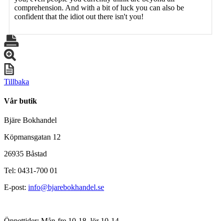
comprehension. And with a bit of luck you can also be
confident that the idiot out there isn't you!
Tillbaka
Vår butik
Bjäre Bokhandel
Köpmansgatan 12
26935 Båstad
Tel: 0431-700 01
E-post:
info@bjarebokhandel.se
Öppettider: Mån-fre 10-18, lör 10-14