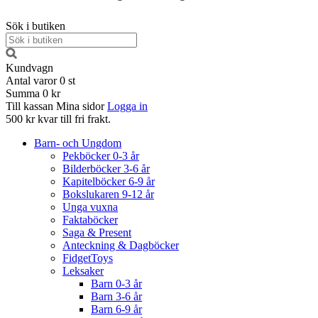
Sök i butiken
Kundvagn
Antal varor
0
st
Summa
0 kr
Till kassan
Mina sidor
Logga in
500 kr kvar till fri frakt.
Barn- och Ungdom
Pekböcker 0-3 år
Bilderböcker 3-6 år
Kapitelböcker 6-9 år
Bokslukaren 9-12 år
Unga vuxna
Faktaböcker
Saga & Present
Anteckning & Dagböcker
FidgetToys
Leksaker
Barn 0-3 år
Barn 3-6 år
Barn 6-9 år