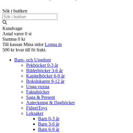
Sök i butiken
Kundvagn
Antal varor
0
st
Summa
0 kr
Till kassan
Mina sidor
Logga in
500 kr kvar till fri frakt.
Barn- och Ungdom
Pekböcker 0-3 år
Bilderböcker 3-6 år
Kapitelböcker 6-9 år
Bokslukaren 9-12 år
Unga vuxna
Faktaböcker
Saga & Present
Anteckning & Dagböcker
FidgetToys
Leksaker
Barn 0-3 år
Barn 3-6 år
Barn 6-9 år