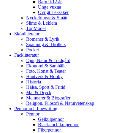
Barn 9-12 år
Unga vuxna
Övrigt Leksaker
Nyckelringar & Smått
Slime & Leklera
TopModel
Skönlitteratur
Romaner & Lyrik
Spänning & Thrillers
Pocket
Facklitteratur
Djur, Natur & Trädgård
Ekonomi & Samhälle
Foto, Konst & Teater
Hantverk & Hobby
Historia
Hälsa, Sport & Fritid
Mat & Dryck
Memoarer & Biografier
Religion, Filosofi & Naturvetenskap
Pennor och finewriting
Pennor
Gelkulpennor
Bläck- och kulpennor
Fiberpennor