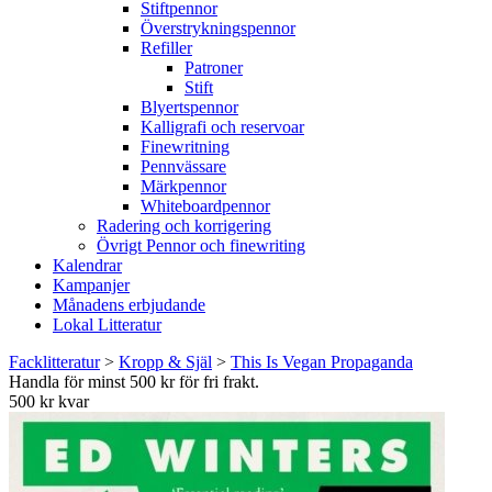
Stiftpennor
Överstrykningspennor
Refiller
Patroner
Stift
Blyertspennor
Kalligrafi och reservoar
Finewritning
Pennvässare
Märkpennor
Whiteboardpennor
Radering och korrigering
Övrigt Pennor och finewriting
Kalendrar
Kampanjer
Månadens erbjudande
Lokal Litteratur
Facklitteratur
>
Kropp & Själ
>
This Is Vegan Propaganda
Handla för minst 500 kr för fri frakt.
500 kr kvar