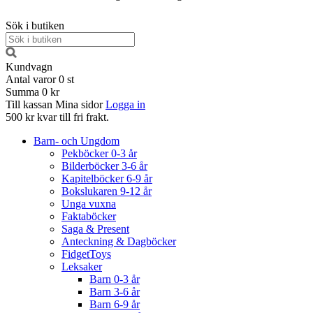
Sök i butiken
Kundvagn
Antal varor
0
st
Summa
0 kr
Till kassan
Mina sidor
Logga in
500 kr kvar till fri frakt.
Barn- och Ungdom
Pekböcker 0-3 år
Bilderböcker 3-6 år
Kapitelböcker 6-9 år
Bokslukaren 9-12 år
Unga vuxna
Faktaböcker
Saga & Present
Anteckning & Dagböcker
FidgetToys
Leksaker
Barn 0-3 år
Barn 3-6 år
Barn 6-9 år