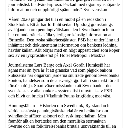
journalistisk bladvändarprosa. Packad med ögonbrynshöjande
information och oupphörligt spännande." Sydsvenskan
Våren 2020 plingar det till i en mobil på en redaktion i
Stockholm. Ett år har förflutit sedan Uppdrag gransknings
avslöjanden om penningtvättskandalen i Swedbank och nu
har en underrättelsekälla ytterligare känslig information att
förmedla. Den ryska säkerhetstjänsten FSB har under lång tid
inhämtat och dokumenterat information om bankens ledning,
hävdar källan. Allt börjar med en högt uppsatt chef som köper
sex av en lyxprostituerad på Hotel Metropol i Moskva.
Journalisterna Lars Berge och Axel Gordh Humlesjö har
ägnat mer än fyra år åt att granska vad som pågick bakom
kulisserna när oligarkmiljarderna snurrade genom Swedbanks
konton, händelser som de ansvariga gjort allt i sin makt för att
försöka dölja. Snart växer misstanken att Swedbank – den
svenskaste av alla banker – systematiskt utnyttjats av FSB
och blivit en bricka i Vladimir Putins krigföring mot väst.
Honungsfällan – Historien om Swedbank, Ryssland och
världens största penningtvättskandal är en berättelse om
svindlande affärer, spioneri och rysk imperialism. Men
framför allt en berättelse om den moraliska stormakten
Sverige och en folkrörelsebanks brutala uppvaknande till en