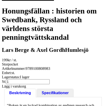
Honungsfällan : historien om
Swedbank, Ryssland och
världens största
penningtvättskandal
Lars Berge & Axel GordhHumlesjö
199
kr
/ st.
Storpocket
Artikelnummer:
9789100808983
Enhet:
st.
Lagerstatus:
I lager
St:
Lägg i varukorg
Beskrivning
Specifikationer
"Boken är en lyckad kombination av gedigen research och