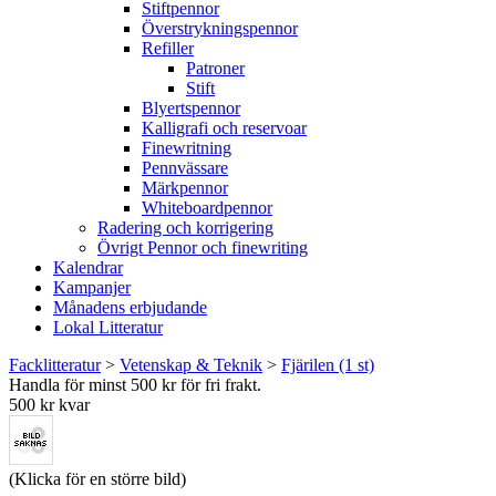
Stiftpennor
Överstrykningspennor
Refiller
Patroner
Stift
Blyertspennor
Kalligrafi och reservoar
Finewritning
Pennvässare
Märkpennor
Whiteboardpennor
Radering och korrigering
Övrigt Pennor och finewriting
Kalendrar
Kampanjer
Månadens erbjudande
Lokal Litteratur
Facklitteratur
>
Vetenskap & Teknik
>
Fjärilen (1 st)
Handla för minst 500 kr för fri frakt.
500 kr kvar
(Klicka för en större bild)