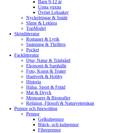
Barn 9-12 år
Unga vuxna
Övrigt Leksaker
Nyckelringar & Smått
Slime & Leklera
TopModel
Skönlitteratur
Romaner & Lyrik
Spänning & Thrillers
Pocket
Facklitteratur
Djur, Natur & Trädgård
Ekonomi & Samhälle
Foto, Konst & Teater
Hantverk & Hobby
Historia
Hälsa, Sport & Fritid
Mat & Dryck
Memoarer & Biografier
Religion, Filosofi & Naturvetenskap
Pennor och finewriting
Pennor
Gelkulpennor
Bläck- och kulpennor
Fiberpennor