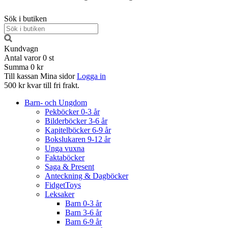
Sök i butiken
Kundvagn
Antal varor
0
st
Summa
0 kr
Till kassan
Mina sidor
Logga in
500 kr kvar till fri frakt.
Barn- och Ungdom
Pekböcker 0-3 år
Bilderböcker 3-6 år
Kapitelböcker 6-9 år
Bokslukaren 9-12 år
Unga vuxna
Faktaböcker
Saga & Present
Anteckning & Dagböcker
FidgetToys
Leksaker
Barn 0-3 år
Barn 3-6 år
Barn 6-9 år