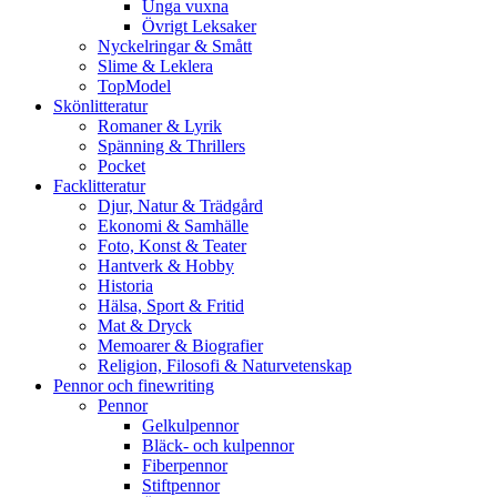
Unga vuxna
Övrigt Leksaker
Nyckelringar & Smått
Slime & Leklera
TopModel
Skönlitteratur
Romaner & Lyrik
Spänning & Thrillers
Pocket
Facklitteratur
Djur, Natur & Trädgård
Ekonomi & Samhälle
Foto, Konst & Teater
Hantverk & Hobby
Historia
Hälsa, Sport & Fritid
Mat & Dryck
Memoarer & Biografier
Religion, Filosofi & Naturvetenskap
Pennor och finewriting
Pennor
Gelkulpennor
Bläck- och kulpennor
Fiberpennor
Stiftpennor