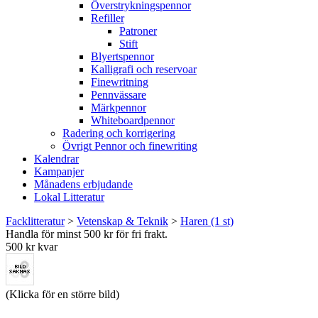
Överstrykningspennor
Refiller
Patroner
Stift
Blyertspennor
Kalligrafi och reservoar
Finewritning
Pennvässare
Märkpennor
Whiteboardpennor
Radering och korrigering
Övrigt Pennor och finewriting
Kalendrar
Kampanjer
Månadens erbjudande
Lokal Litteratur
Facklitteratur
>
Vetenskap & Teknik
>
Haren (1 st)
Handla för minst 500 kr för fri frakt.
500 kr kvar
(Klicka för en större bild)