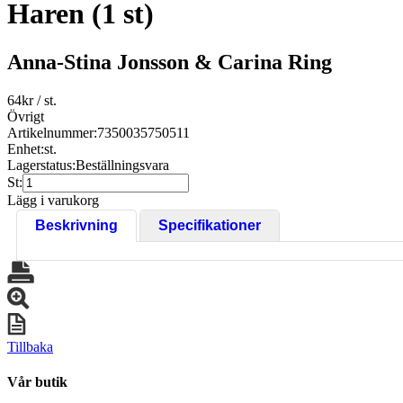
Haren (1 st)
Anna-Stina Jonsson & Carina Ring
64
kr
/ st.
Övrigt
Artikelnummer:
7350035750511
Enhet:
st.
Lagerstatus:
Beställningsvara
St:
Lägg i varukorg
Beskrivning
Specifikationer
Tillbaka
Vår butik