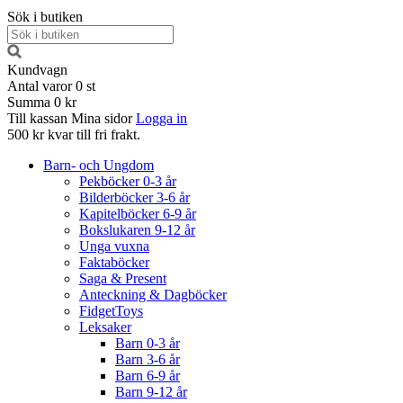
Sök i butiken
Kundvagn
Antal varor
0
st
Summa
0 kr
Till kassan
Mina sidor
Logga in
500 kr kvar till fri frakt.
Barn- och Ungdom
Pekböcker 0-3 år
Bilderböcker 3-6 år
Kapitelböcker 6-9 år
Bokslukaren 9-12 år
Unga vuxna
Faktaböcker
Saga & Present
Anteckning & Dagböcker
FidgetToys
Leksaker
Barn 0-3 år
Barn 3-6 år
Barn 6-9 år
Barn 9-12 år