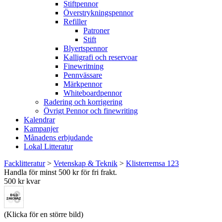
Stiftpennor
Överstrykningspennor
Refiller
Patroner
Stift
Blyertspennor
Kalligrafi och reservoar
Finewritning
Pennvässare
Märkpennor
Whiteboardpennor
Radering och korrigering
Övrigt Pennor och finewriting
Kalendrar
Kampanjer
Månadens erbjudande
Lokal Litteratur
Facklitteratur
>
Vetenskap & Teknik
>
Klisterremsa 123
Handla för minst 500 kr för fri frakt.
500 kr kvar
(Klicka för en större bild)