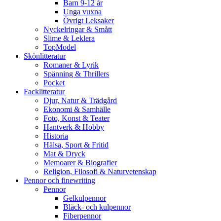
Barn 9-12 år
Unga vuxna
Övrigt Leksaker
Nyckelringar & Smått
Slime & Leklera
TopModel
Skönlitteratur
Romaner & Lyrik
Spänning & Thrillers
Pocket
Facklitteratur
Djur, Natur & Trädgård
Ekonomi & Samhälle
Foto, Konst & Teater
Hantverk & Hobby
Historia
Hälsa, Sport & Fritid
Mat & Dryck
Memoarer & Biografier
Religion, Filosofi & Naturvetenskap
Pennor och finewriting
Pennor
Gelkulpennor
Bläck- och kulpennor
Fiberpennor