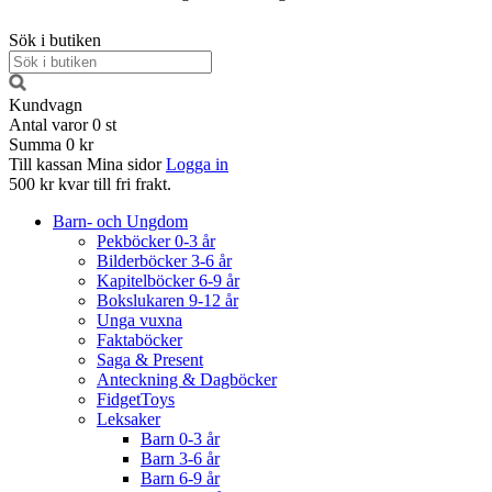
Sök i butiken
Kundvagn
Antal varor
0
st
Summa
0 kr
Till kassan
Mina sidor
Logga in
500 kr kvar till fri frakt.
Barn- och Ungdom
Pekböcker 0-3 år
Bilderböcker 3-6 år
Kapitelböcker 6-9 år
Bokslukaren 9-12 år
Unga vuxna
Faktaböcker
Saga & Present
Anteckning & Dagböcker
FidgetToys
Leksaker
Barn 0-3 år
Barn 3-6 år
Barn 6-9 år