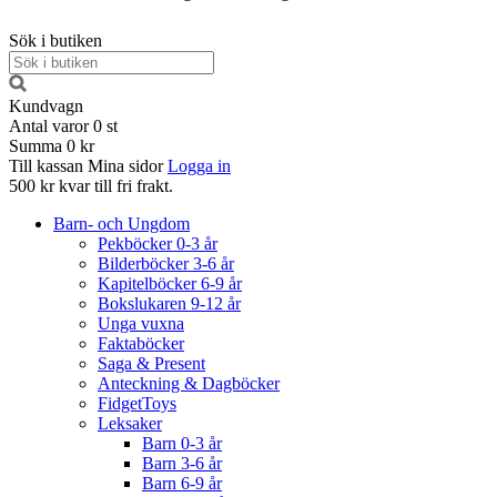
Sök i butiken
Kundvagn
Antal varor
0
st
Summa
0 kr
Till kassan
Mina sidor
Logga in
500 kr kvar till fri frakt.
Barn- och Ungdom
Pekböcker 0-3 år
Bilderböcker 3-6 år
Kapitelböcker 6-9 år
Bokslukaren 9-12 år
Unga vuxna
Faktaböcker
Saga & Present
Anteckning & Dagböcker
FidgetToys
Leksaker
Barn 0-3 år
Barn 3-6 år
Barn 6-9 år