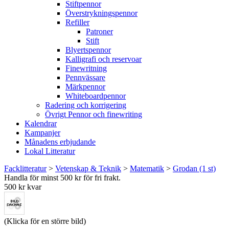
Stiftpennor
Överstrykningspennor
Refiller
Patroner
Stift
Blyertspennor
Kalligrafi och reservoar
Finewritning
Pennvässare
Märkpennor
Whiteboardpennor
Radering och korrigering
Övrigt Pennor och finewriting
Kalendrar
Kampanjer
Månadens erbjudande
Lokal Litteratur
Facklitteratur
>
Vetenskap & Teknik
>
Matematik
>
Grodan (1 st)
Handla för minst 500 kr för fri frakt.
500 kr kvar
(Klicka för en större bild)