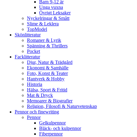
Barn 9-12 år
Unga vuxna
Övrigt Leksaker
Nyckelringar & Smått
Slime & Leklera
TopModel
Skönlitteratur
Romaner & Lyrik
Spänning & Thrillers
Pocket
Facklitteratur
Djur, Natur & Trädgård
Ekonomi & Samhälle
Foto, Konst & Teater
Hantverk & Hobby
Historia
Hälsa, Sport & Fritid
Mat & Dryck
Memoarer & Biografier
Religion, Filosofi & Naturvetenskap
Pennor och finewriting
Pennor
Gelkulpennor
Bläck- och kulpennor
Fiberpennor