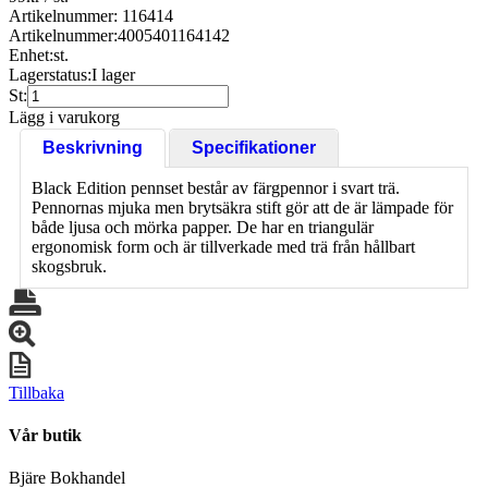
Artikelnummer: 116414
Artikelnummer:
4005401164142
Enhet:
st.
Lagerstatus:
I lager
St:
Lägg i varukorg
Beskrivning
Specifikationer
Black Edition pennset består av färgpennor i svart trä.
Pennornas mjuka men brytsäkra stift gör att de är lämpade för
både ljusa och mörka papper. De har en triangulär
ergonomisk form och är tillverkade med trä från hållbart
skogsbruk.
Tillbaka
Vår butik
Bjäre Bokhandel