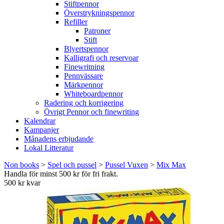
Stiftpennor
Överstrykningspennor
Refiller
Patroner
Stift
Blyertspennor
Kalligrafi och reservoar
Finewritning
Pennvässare
Märkpennor
Whiteboardpennor
Radering och korrigering
Övrigt Pennor och finewriting
Kalendrar
Kampanjer
Månadens erbjudande
Lokal Litteratur
Non books
>
Spel och pussel
>
Pussel Vuxen
>
Mix Max
Handla för minst 500 kr för fri frakt.
500 kr kvar