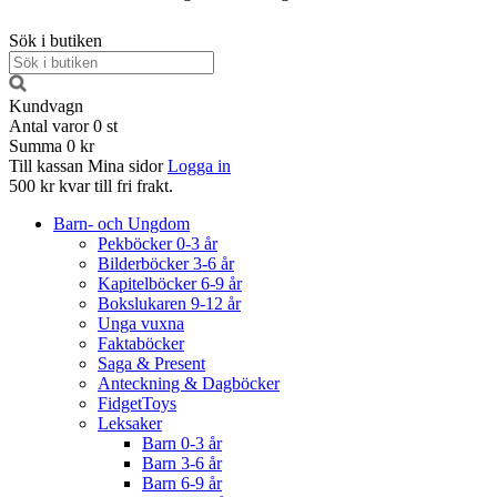
Sök i butiken
Kundvagn
Antal varor
0
st
Summa
0 kr
Till kassan
Mina sidor
Logga in
500 kr kvar till fri frakt.
Barn- och Ungdom
Pekböcker 0-3 år
Bilderböcker 3-6 år
Kapitelböcker 6-9 år
Bokslukaren 9-12 år
Unga vuxna
Faktaböcker
Saga & Present
Anteckning & Dagböcker
FidgetToys
Leksaker
Barn 0-3 år
Barn 3-6 år
Barn 6-9 år