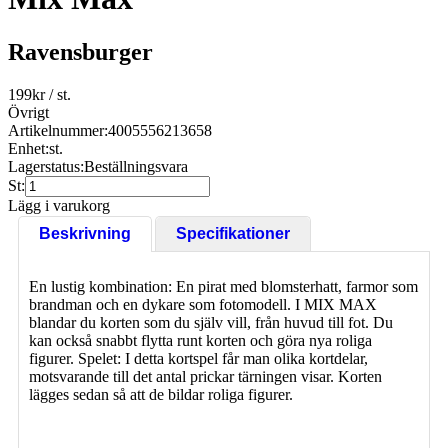
Ravensburger
199
kr
/ st.
Övrigt
Artikelnummer:
4005556213658
Enhet:
st.
Lagerstatus:
Beställningsvara
St:
Lägg i varukorg
Beskrivning
Specifikationer
En lustig kombination: En pirat med blomsterhatt, farmor som
brandman och en dykare som fotomodell. I MIX MAX
blandar du korten som du själv vill, från huvud till fot. Du
kan också snabbt flytta runt korten och göra nya roliga
figurer. Spelet: I detta kortspel får man olika kortdelar,
motsvarande till det antal prickar tärningen visar. Korten
lägges sedan så att de bildar roliga figurer.