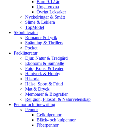
Barn 9-12 år
Unga vuxna
Övrigt Leksaker
Nyckelringar & Smått
Slime & Leklera
TopModel
Skönlitteratur
Romaner & Lyrik
Spänning & Thrillers
Pocket
Facklitteratur
Djur, Natur & Trädgård
Ekonomi & Samhälle
Foto, Konst & Teater
Hantverk & Hobby
Historia
Hälsa, Sport & Fritid
Mat & Dryck
Memoarer & Biografier
Religion, Filosofi & Naturvetenskap
Pennor och finewriting
Pennor
Gelkulpennor
Bläck- och kulpennor
Fiberpennor