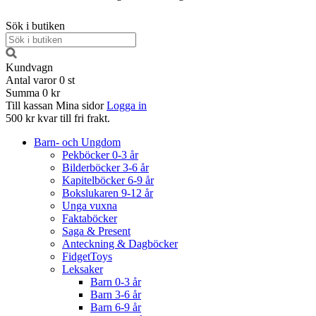
Sök i butiken
Kundvagn
Antal varor
0
st
Summa
0 kr
Till kassan
Mina sidor
Logga in
500 kr kvar till fri frakt.
Barn- och Ungdom
Pekböcker 0-3 år
Bilderböcker 3-6 år
Kapitelböcker 6-9 år
Bokslukaren 9-12 år
Unga vuxna
Faktaböcker
Saga & Present
Anteckning & Dagböcker
FidgetToys
Leksaker
Barn 0-3 år
Barn 3-6 år
Barn 6-9 år