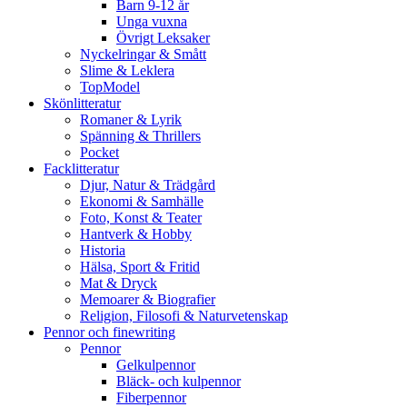
Barn 9-12 år
Unga vuxna
Övrigt Leksaker
Nyckelringar & Smått
Slime & Leklera
TopModel
Skönlitteratur
Romaner & Lyrik
Spänning & Thrillers
Pocket
Facklitteratur
Djur, Natur & Trädgård
Ekonomi & Samhälle
Foto, Konst & Teater
Hantverk & Hobby
Historia
Hälsa, Sport & Fritid
Mat & Dryck
Memoarer & Biografier
Religion, Filosofi & Naturvetenskap
Pennor och finewriting
Pennor
Gelkulpennor
Bläck- och kulpennor
Fiberpennor