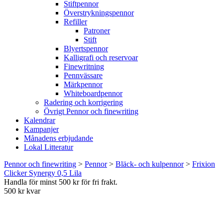
Stiftpennor
Överstrykningspennor
Refiller
Patroner
Stift
Blyertspennor
Kalligrafi och reservoar
Finewritning
Pennvässare
Märkpennor
Whiteboardpennor
Radering och korrigering
Övrigt Pennor och finewriting
Kalendrar
Kampanjer
Månadens erbjudande
Lokal Litteratur
Pennor och finewriting
>
Pennor
>
Bläck- och kulpennor
>
Frixion
Clicker Synergy 0,5 Lila
Handla för minst 500 kr för fri frakt.
500 kr kvar