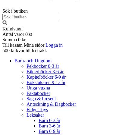
Sök i butiken
Kundvagn
Antal varor
0
st
Summa
0 kr
Till kassan
Mina sidor
Logga in
500 kr kvar till fri frakt.
Barn- och Ungdom
Pekböcker 0-3 år
Bilderböcker 3-6 år
Kapitelböcker 6-9 år
Bokslukaren 9-12 år
Unga vuxna
Faktaböcker
Saga & Present
Anteckning & Dagböcker
FidgetToys
Leksaker
Barn 0-3 år
Barn 3-6 år
Barn 6-9 år