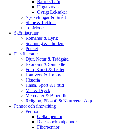
Barn 9-12 år
Unga vuxna
Övrigt Leksaker
Nyckelringar & Smått
Slime & Leklera
TopModel
Skönlitteratur
Romaner & Lyrik
Spänning & Thrillers
Pocket
Facklitteratur
Djur, Natur & Trädgård
Ekonomi & Samhälle
Foto, Konst & Teater
Hantverk & Hobby
Historia
Hälsa, Sport & Fritid
Mat & Dryck
Memoarer & Biografier
Religion, Filosofi & Naturvetenskap
Pennor och finewriting
Pennor
Gelkulpennor
Bläck- och kulpennor
Fiberpennor