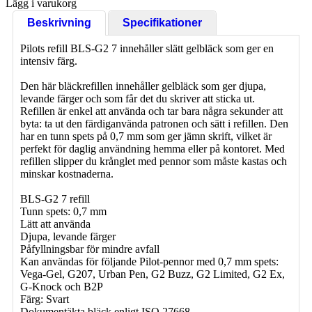
Lägg i varukorg
Beskrivning
Specifikationer
Pilots refill BLS-G2 7 innehåller slätt gelbläck som ger en
intensiv färg.
Den här bläckrefillen innehåller gelbläck som ger djupa,
levande färger och som får det du skriver att sticka ut.
Refillen är enkel att använda och tar bara några sekunder att
byta: ta ut den färdiganvända patronen och sätt i refillen. Den
har en tunn spets på 0,7 mm som ger jämn skrift, vilket är
perfekt för daglig användning hemma eller på kontoret. Med
refillen slipper du krånglet med pennor som måste kastas och
minskar kostnaderna.
BLS-G2 7 refill
Tunn spets: 0,7 mm
Lätt att använda
Djupa, levande färger
Påfyllningsbar för mindre avfall
Kan användas för följande Pilot-pennor med 0,7 mm spets:
Vega-Gel, G207, Urban Pen, G2 Buzz, G2 Limited, G2 Ex,
G-Knock och B2P
Färg: Svart
Dokumentäkta bläck enligt ISO 27668