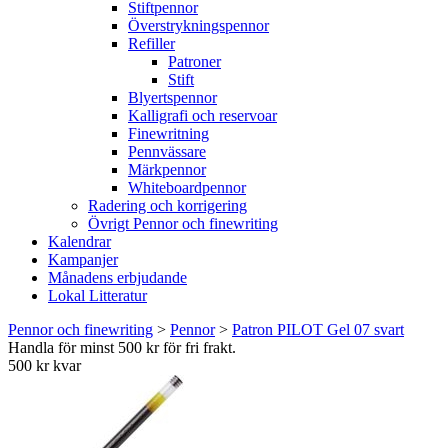
Stiftpennor
Överstrykningspennor
Refiller
Patroner
Stift
Blyertspennor
Kalligrafi och reservoar
Finewritning
Pennvässare
Märkpennor
Whiteboardpennor
Radering och korrigering
Övrigt Pennor och finewriting
Kalendrar
Kampanjer
Månadens erbjudande
Lokal Litteratur
Pennor och finewriting
>
Pennor
>
Patron PILOT Gel 07 svart
Handla för minst 500 kr för fri frakt.
500 kr kvar