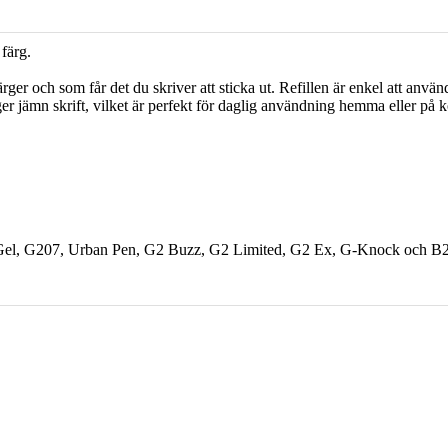
 färg.
ger och som får det du skriver att sticka ut. Refillen är enkel att anvä
ger jämn skrift, vilket är perfekt för daglig användning hemma eller på
a-Gel, G207, Urban Pen, G2 Buzz, G2 Limited, G2 Ex, G-Knock och B