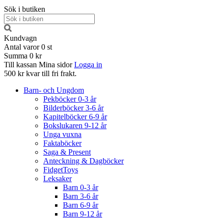
Sök i butiken
Kundvagn
Antal varor
0
st
Summa
0 kr
Till kassan
Mina sidor
Logga in
500 kr kvar till fri frakt.
Barn- och Ungdom
Pekböcker 0-3 år
Bilderböcker 3-6 år
Kapitelböcker 6-9 år
Bokslukaren 9-12 år
Unga vuxna
Faktaböcker
Saga & Present
Anteckning & Dagböcker
FidgetToys
Leksaker
Barn 0-3 år
Barn 3-6 år
Barn 6-9 år
Barn 9-12 år