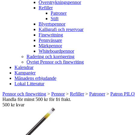
Överstrykningspennor
Refiller
Patroner
Stift
Blyertspennor
Kalligrafi och reservoar
Finewritning
Pennvässare
Märkpennor
Whiteboardpennor
Radering och korrigering
Övrigt Pennor och finewriting
Kalendrar
Kampanjer
Månadens erbjudande
Lokal Litteratur
Pennor och finewriting
>
Pennor
>
Refiller
>
Patroner
>
Patron PILO
Handla för minst 500 kr för fri frakt.
500 kr kvar