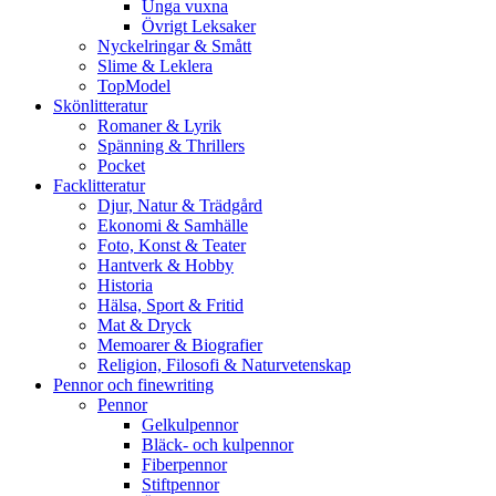
Unga vuxna
Övrigt Leksaker
Nyckelringar & Smått
Slime & Leklera
TopModel
Skönlitteratur
Romaner & Lyrik
Spänning & Thrillers
Pocket
Facklitteratur
Djur, Natur & Trädgård
Ekonomi & Samhälle
Foto, Konst & Teater
Hantverk & Hobby
Historia
Hälsa, Sport & Fritid
Mat & Dryck
Memoarer & Biografier
Religion, Filosofi & Naturvetenskap
Pennor och finewriting
Pennor
Gelkulpennor
Bläck- och kulpennor
Fiberpennor
Stiftpennor