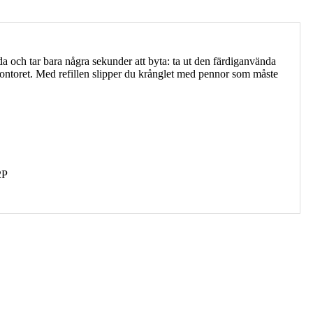
nda och tar bara några sekunder att byta: ta ut den färdiganvända
 kontoret. Med refillen slipper du krånglet med pennor som måste
2P