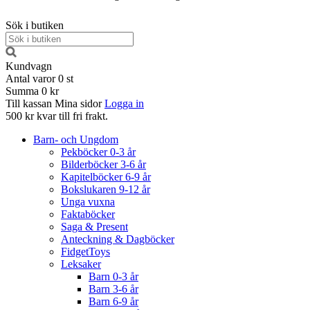
Sök i butiken
Kundvagn
Antal varor
0
st
Summa
0 kr
Till kassan
Mina sidor
Logga in
500 kr kvar till fri frakt.
Barn- och Ungdom
Pekböcker 0-3 år
Bilderböcker 3-6 år
Kapitelböcker 6-9 år
Bokslukaren 9-12 år
Unga vuxna
Faktaböcker
Saga & Present
Anteckning & Dagböcker
FidgetToys
Leksaker
Barn 0-3 år
Barn 3-6 år
Barn 6-9 år