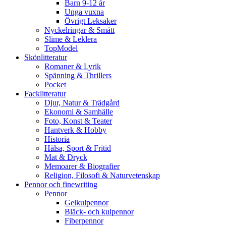
Barn 9-12 år
Unga vuxna
Övrigt Leksaker
Nyckelringar & Smått
Slime & Leklera
TopModel
Skönlitteratur
Romaner & Lyrik
Spänning & Thrillers
Pocket
Facklitteratur
Djur, Natur & Trädgård
Ekonomi & Samhälle
Foto, Konst & Teater
Hantverk & Hobby
Historia
Hälsa, Sport & Fritid
Mat & Dryck
Memoarer & Biografier
Religion, Filosofi & Naturvetenskap
Pennor och finewriting
Pennor
Gelkulpennor
Bläck- och kulpennor
Fiberpennor