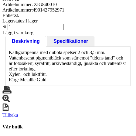
Artikelnummer: ZIG8400101
Artikelnummer:
4901427952971
Enhet:
st.
Lagerstatus:
I lager
St:
Lägg i varukorg
Beskrivning
Specifikationer
Kalligrafipenna med dubbla spetser 2 och 3,5 mm.
Vattenbaserat pigmentbläck som står emot "tidens tand" och
är fotosäkert, syrafritt, arkivbeständigt, ljusäkta och vattenfast
efter torkning.
Xylen- och luktfritt.
Färg: Metallic Guld
Tillbaka
Vår butik