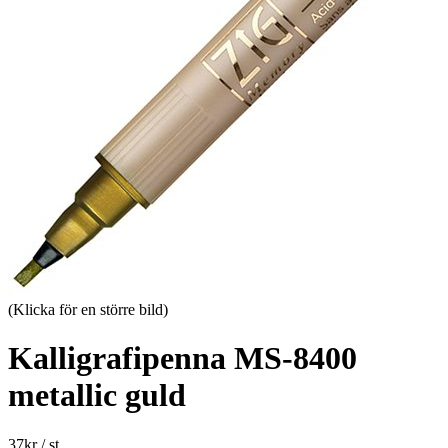
(Klicka för en större bild)
Kalligrafipenna MS-8400
metallic guld
37
kr
/ st.