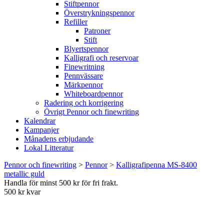
Stiftpennor
Överstrykningspennor
Refiller
Patroner
Stift
Blyertspennor
Kalligrafi och reservoar
Finewritning
Pennvässare
Märkpennor
Whiteboardpennor
Radering och korrigering
Övrigt Pennor och finewriting
Kalendrar
Kampanjer
Månadens erbjudande
Lokal Litteratur
Pennor och finewriting
>
Pennor
>
Kalligrafipenna MS-8400
metallic guld
Handla för minst 500 kr för fri frakt.
500 kr kvar