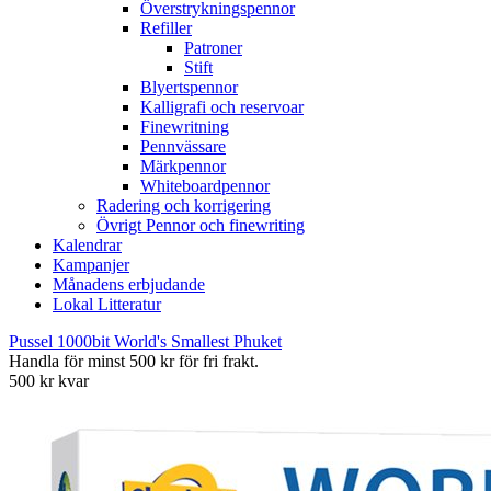
Överstrykningspennor
Refiller
Patroner
Stift
Blyertspennor
Kalligrafi och reservoar
Finewritning
Pennvässare
Märkpennor
Whiteboardpennor
Radering och korrigering
Övrigt Pennor och finewriting
Kalendrar
Kampanjer
Månadens erbjudande
Lokal Litteratur
Pussel 1000bit World's Smallest Phuket
Handla för minst 500 kr för fri frakt.
500 kr kvar