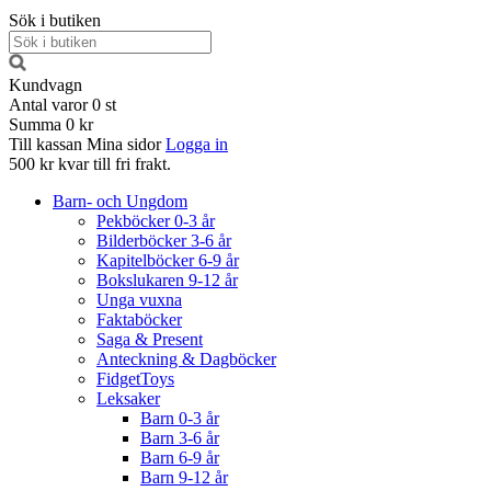
Sök i butiken
Kundvagn
Antal varor
0
st
Summa
0 kr
Till kassan
Mina sidor
Logga in
500 kr kvar till fri frakt.
Barn- och Ungdom
Pekböcker 0-3 år
Bilderböcker 3-6 år
Kapitelböcker 6-9 år
Bokslukaren 9-12 år
Unga vuxna
Faktaböcker
Saga & Present
Anteckning & Dagböcker
FidgetToys
Leksaker
Barn 0-3 år
Barn 3-6 år
Barn 6-9 år
Barn 9-12 år