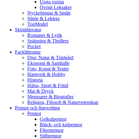
Unga vuxna
Övrigt Leksaker
Nyckelringar & Smått
Slime & Leklera
TopModel
Skönlitteratur
Romaner & Lyrik
Spänning & Thrillers
Pocket
Facklitteratur
Djur, Natur & Trädgård
Ekonomi & Samhälle
Foto, Konst & Teater
Hantverk & Hobby
Historia
Hälsa, Sport & Fritid
Mat & Dryck
Memoarer & Biografier
Religion, Filosofi & Naturvetenskap
Pennor och finewriting
Pennor
Gelkulpennor
Bläck- och kulpennor
Fiberpennor
Stiftpennor