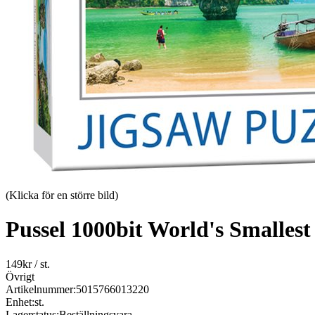
(Klicka för en större bild)
Pussel 1000bit World's Smalles
149
kr
/ st.
Övrigt
Artikelnummer:
5015766013220
Enhet:
st.
Lagerstatus:
Beställningsvara