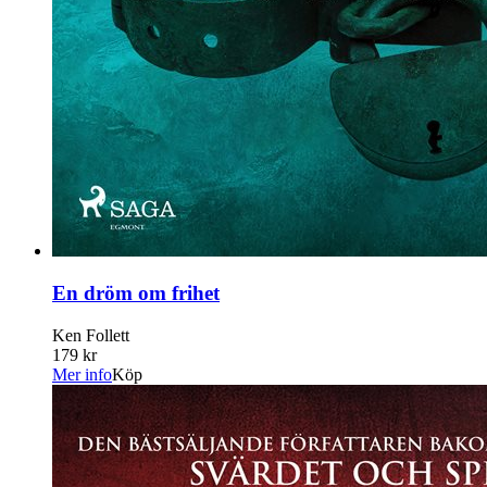
En dröm om frihet
Ken Follett
179 kr
Mer info
Köp