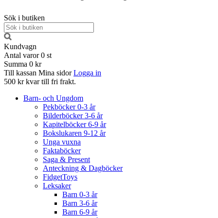
Sök i butiken
Kundvagn
Antal varor
0
st
Summa
0 kr
Till kassan
Mina sidor
Logga in
500 kr kvar till fri frakt.
Barn- och Ungdom
Pekböcker 0-3 år
Bilderböcker 3-6 år
Kapitelböcker 6-9 år
Bokslukaren 9-12 år
Unga vuxna
Faktaböcker
Saga & Present
Anteckning & Dagböcker
FidgetToys
Leksaker
Barn 0-3 år
Barn 3-6 år
Barn 6-9 år