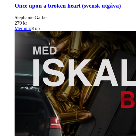
Once upon a broken heart (svensk utgåva)
Stephanie Garber
279 kr
Mer info
Köp