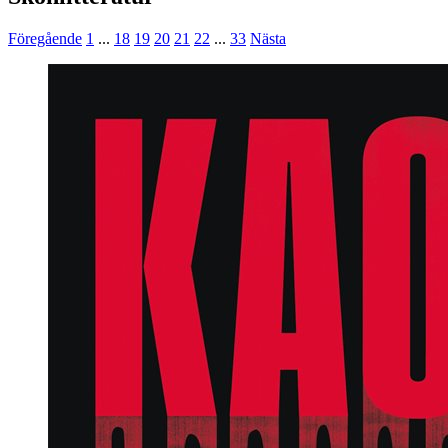
Föregående
1
...
18
19
20
21
22
...
33
Nästa