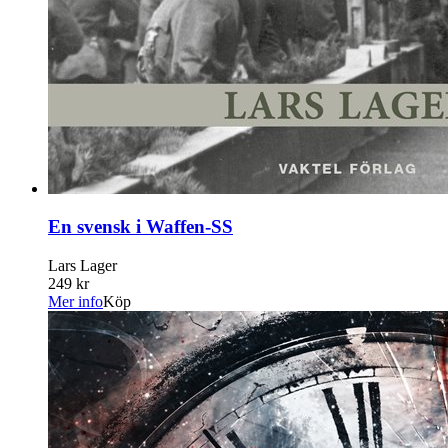
En svensk i Waffen-SS
Lars Lager
249 kr
Mer info
Köp