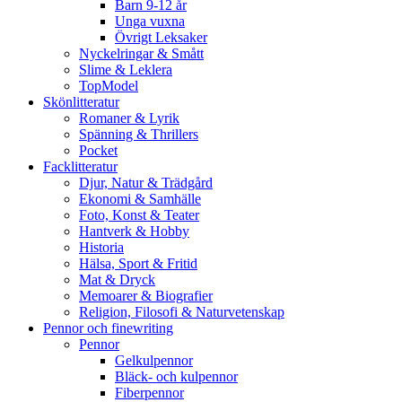
Barn 9-12 år
Unga vuxna
Övrigt Leksaker
Nyckelringar & Smått
Slime & Leklera
TopModel
Skönlitteratur
Romaner & Lyrik
Spänning & Thrillers
Pocket
Facklitteratur
Djur, Natur & Trädgård
Ekonomi & Samhälle
Foto, Konst & Teater
Hantverk & Hobby
Historia
Hälsa, Sport & Fritid
Mat & Dryck
Memoarer & Biografier
Religion, Filosofi & Naturvetenskap
Pennor och finewriting
Pennor
Gelkulpennor
Bläck- och kulpennor
Fiberpennor