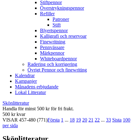
Stiftpennor
Överstrykningspennor
Refiller
Patroner
Stift
Blyertspennor
Kalligrafi och reservoar
Finewritning
Pennvässare
Märkpennor
Whiteboardpennor
Radering och korrigering
Övrigt Pennor och finewriting
Kalendrar
Kampanjer
Månadens erbjudande
Lokal Litteratur
Skönlitteratur
Handla för minst 500 kr för fri frakt.
500 kr kvar
VISAR
457-480
(771)
Första
1
...
18
19
20
21
22
...
33
Sista
100
per sida
Skönlitteratur