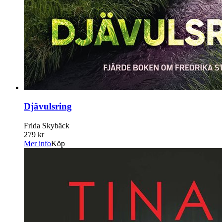
Djävulsring
Frida Skybäck
279 kr
Mer info
Köp