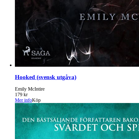
Hooked (svensk utgåva)
Emily McIntire
179 kr
Mer info
Köp