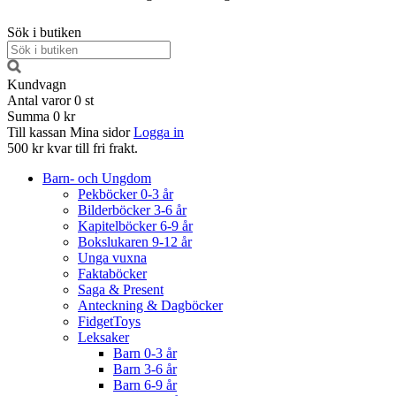
Sök i butiken
Kundvagn
Antal varor
0
st
Summa
0 kr
Till kassan
Mina sidor
Logga in
500 kr kvar till fri frakt.
Barn- och Ungdom
Pekböcker 0-3 år
Bilderböcker 3-6 år
Kapitelböcker 6-9 år
Bokslukaren 9-12 år
Unga vuxna
Faktaböcker
Saga & Present
Anteckning & Dagböcker
FidgetToys
Leksaker
Barn 0-3 år
Barn 3-6 år
Barn 6-9 år