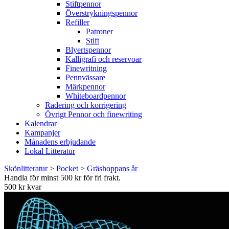
Stiftpennor
Överstrykningspennor
Refiller
Patroner
Stift
Blyertspennor
Kalligrafi och reservoar
Finewritning
Pennvässare
Märkpennor
Whiteboardpennor
Radering och korrigering
Övrigt Pennor och finewriting
Kalendrar
Kampanjer
Månadens erbjudande
Lokal Litteratur
Skönlitteratur
>
Pocket
>
Gräshoppans år
Handla för minst 500 kr för fri frakt.
500 kr kvar