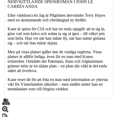
NERVKITTLANDE SPIONROMAN I JOHN LE
CARRÉS ANDA
Efter världssuccén Jag är Pilgrimen återvänder Terry Hayes
med en skrämmande och efterlängtad ny thriller.
Kane är spion för CIA och har en enda uppgift: att ta sig in,
göra vad som krävs och sedan ta sig ut igen – till vilket pris
som helst. Han vet när han måste fly, när han måste gömma
sig – och när han måste skjuta.
Men på vissa platser gäller inte de vanliga reglerna. Vissa
platser är alltför farliga, även för en man med Kanes
erfarenhet. Området där Pakistans, Irans och Afghanistans
gränser möts är en sådan plats – en plats där våld är det enda
sättet att överleva.
Kane reser dit för att frita en man med information av yttersta
vikt för Västerlandets säkerhet – men istället möter han en
motståndare som vill förgöra världen.