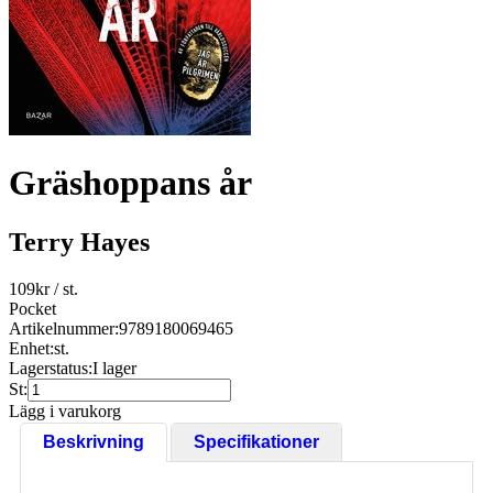
Gräshoppans år
Terry Hayes
109
kr
/ st.
Pocket
Artikelnummer:
9789180069465
Enhet:
st.
Lagerstatus:
I lager
St:
Lägg i varukorg
Beskrivning
Specifikationer