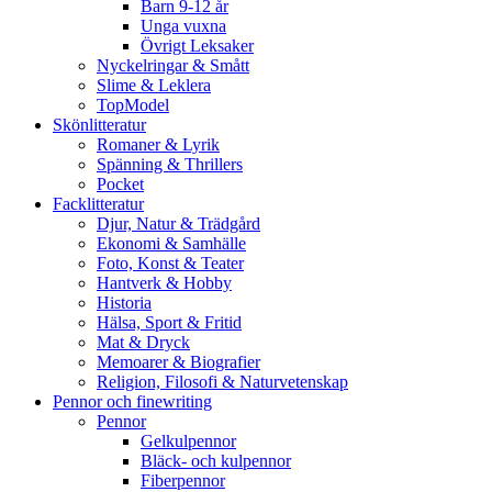
Barn 9-12 år
Unga vuxna
Övrigt Leksaker
Nyckelringar & Smått
Slime & Leklera
TopModel
Skönlitteratur
Romaner & Lyrik
Spänning & Thrillers
Pocket
Facklitteratur
Djur, Natur & Trädgård
Ekonomi & Samhälle
Foto, Konst & Teater
Hantverk & Hobby
Historia
Hälsa, Sport & Fritid
Mat & Dryck
Memoarer & Biografier
Religion, Filosofi & Naturvetenskap
Pennor och finewriting
Pennor
Gelkulpennor
Bläck- och kulpennor
Fiberpennor