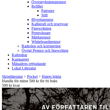
Överstrykningspennor
Refiller
Patroner
Stift
Blyertspennor
Kalligrafi och reservoar
Finewritning
Pennvässare
Märkpennor
Whiteboardpennor
Radering och korrigering
Övrigt Pennor och finewriting
Kalendrar
Kampanjer
Månadens erbjudande
Lokal Litteratur
Skönlitteratur
>
Pocket
>
Hatets hjärta
Handla för minst 500 kr för fri frakt.
500 kr kvar