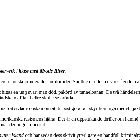
terverk i klass med Mystic River.
den irländskdominerade slumförorten Southie där den ensamstående mam
t hittas en ung svart man död, påkörd av tunnelbanan. De två händels
ländska maffian hellre skulle se orörda.
 förtvivlade önskan om att till sist göra rätt skyr hon inga medel i j
 amerikanska rasismens hjärta. Det är en uppslukande thriller om hämnd, 
ämnar den ingen oberörd.
hutter Island
och har sedan dess skrivit ytterligare en handfull kriminalr