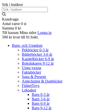
Sök i butiken
Kundvagn
Antal varor
0
st
Summa
0 kr
Till kassan
Mina sidor
Logga in
500 kr kvar till fri frakt.
Barn- och Ungdom
Pekböcker 0-3 år
Bilderböcker 3-6 år
Kapitelböcker 6-9 år
Bokslukaren 9-12 år
Unga vuxna
Faktaböcker
Saga & Present
Anteckning & Dagböcker
FidgetToys
Leksaker
Barn 0-3 år
Barn 3-6 år
Barn 6-9 år
Barn 9-12 år