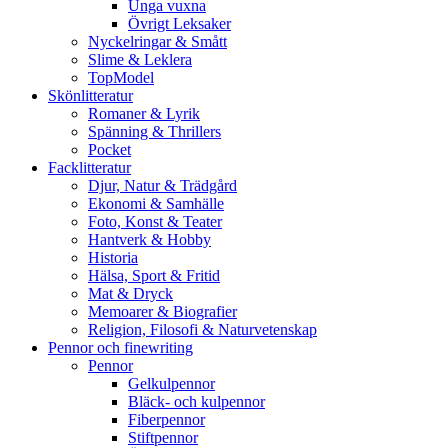
Unga vuxna
Övrigt Leksaker
Nyckelringar & Smått
Slime & Leklera
TopModel
Skönlitteratur
Romaner & Lyrik
Spänning & Thrillers
Pocket
Facklitteratur
Djur, Natur & Trädgård
Ekonomi & Samhälle
Foto, Konst & Teater
Hantverk & Hobby
Historia
Hälsa, Sport & Fritid
Mat & Dryck
Memoarer & Biografier
Religion, Filosofi & Naturvetenskap
Pennor och finewriting
Pennor
Gelkulpennor
Bläck- och kulpennor
Fiberpennor
Stiftpennor