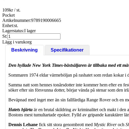
109
kr
/ st.
Pocket
Artikelnummer:
9789190006665
Enhet:
st.
Lagerstatus:
I lager
St:
Lägg i varukorg
Beskrivning
Specifikationer
Den hyllade New York Times-bästsäljaren är tillbaka med ett mäs
Sommaren 1974 eldar värmeböljan på rashatet som redan kokar i 
Samma natt som hennes tonårsdotter inte kommer hem efter en fes
söker efter sin försvunna dotter, börjar vända på stenar som den ir
Beväpnad med inget mer än sin fallfärdiga Range Rover och en mors
Hatets hjärta
är en brutal skildring av kriminalitet och makt i den
Bostons mest tumultartade epoker. Fylld av gripande karaktärer l
Dennis Lehane
fick sitt stora genombrott med
Mystic River
och
S