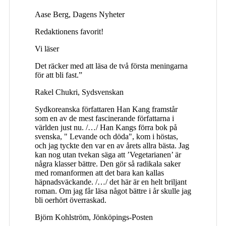
Aase Berg, Dagens Nyheter
Redaktionens favorit!
Vi läser
Det räcker med att läsa de två första meningarna
för att bli fast.”
Rakel Chukri, Sydsvenskan
Sydkoreanska författaren Han Kang framstår
som en av de mest fascinerande författarna i
världen just nu. /…/ Han Kangs förra bok på
svenska, " Levande och döda", kom i höstas,
och jag tyckte den var en av årets allra bästa. Jag
kan nog utan tvekan säga att ’Vegetarianen’ är
några klasser bättre. Den gör så radikala saker
med romanformen att det bara kan kallas
häpnadsväckande. /…/ det här är en helt briljant
roman. Om jag får läsa något bättre i år skulle jag
bli oerhört överraskad.
Björn Kohlström, Jönköpings-Posten