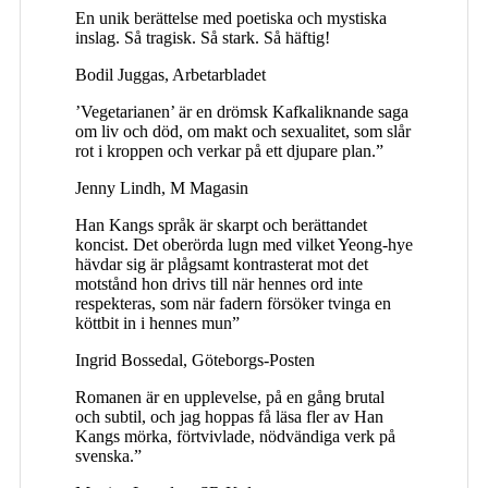
En unik berättelse med poetiska och mystiska
inslag. Så tragisk. Så stark. Så häftig!
Bodil Juggas, Arbetarbladet
’Vegetarianen’ är en drömsk Kafkaliknande saga
om liv och död, om makt och sexualitet, som slår
rot i kroppen och verkar på ett djupare plan.”
Jenny Lindh, M Magasin
Han Kangs språk är skarpt och berättandet
koncist. Det oberörda lugn med vilket Yeong-hye
hävdar sig är plågsamt kontrasterat mot det
motstånd hon drivs till när hennes ord inte
respekteras, som när fadern försöker tvinga en
köttbit in i hennes mun”
Ingrid Bossedal, Göteborgs-Posten
Romanen är en upplevelse, på en gång brutal
och subtil, och jag hoppas få läsa fler av Han
Kangs mörka, förtvivlade, nödvändiga verk på
svenska.”