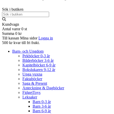
Sök i butiken
Kundvagn
Antal varor
0
st
Summa
0 kr
Till kassan
Mina sidor
Logga in
500 kr kvar till fri frakt.
Barn- och Ungdom
Pekböcker 0-3 år
Bilderböcker 3-6 år
Kapitelböcker 6-9 år
Bokslukaren 9-12 år
Unga vuxna
Faktaböcker
Saga & Present
Anteckning & Dagböcker
FidgetToys
Leksaker
Barn 0-3 år
Barn 3-6 år
Barn 6-9 år