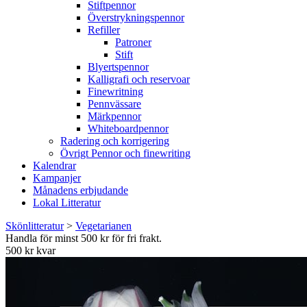
Stiftpennor
Överstrykningspennor
Refiller
Patroner
Stift
Blyertspennor
Kalligrafi och reservoar
Finewritning
Pennvässare
Märkpennor
Whiteboardpennor
Radering och korrigering
Övrigt Pennor och finewriting
Kalendrar
Kampanjer
Månadens erbjudande
Lokal Litteratur
Skönlitteratur
>
Vegetarianen
Handla för minst 500 kr för fri frakt.
500 kr kvar