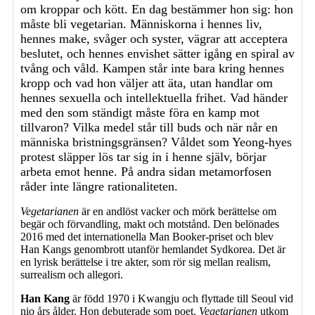
om kroppar och kött. En dag bestämmer hon sig: hon
måste bli vegetarian. Människorna i hennes liv,
hennes make, svåger och syster, vägrar att acceptera
beslutet, och hennes envishet sätter igång en spiral av
tvång och våld. Kampen står inte bara kring hennes
kropp och vad hon väljer att äta, utan handlar om
hennes sexuella och intellektuella frihet. Vad händer
med den som ständigt måste föra en kamp mot
tillvaron? Vilka medel står till buds och när når en
människa bristningsgränsen? Våldet som Yeong-hyes
protest släpper lös tar sig in i henne själv, börjar
arbeta emot henne. På andra sidan metamorfosen
råder inte längre rationaliteten.
Vegetarianen
är en andlöst vacker och mörk berättelse om
begär och förvandling, makt och motstånd. Den belönades
2016 med det internationella Man Booker-priset och blev
Han Kangs genombrott utanför hemlandet Sydkorea. Det är
en lyrisk berättelse i tre akter, som rör sig mellan realism,
surrealism och allegori.
Han Kang
är född 1970 i Kwangju och flyttade till Seoul vid
nio års ålder. Hon debuterade som poet.
Vegetarianen
utkom