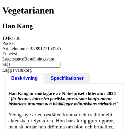
Vegetarianen
Han Kang
104
kr
/ st.
Pocket
Artikelnummer:
9789127153585
Enhet:
st.
Lagerstatus:
Beställningsvara
St:
Lägg i varukorg
Beskrivning
Specifikationer
Han Kang är mottagare av Nobelpriset i litteratur 2024
"
för hennes intensiva poetiska prosa, som konfronterar
historiens trauman och blottlägger människans sårbarhet"
.
Yeong-hye är en tystlåten kvinna i ett traditionellt
äktenskap i Sydkorea. Hon har aldrig gjort uppror,
men så börjar hon drömma om blod och brutalitet,