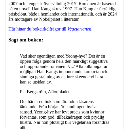
2007 och i engelsk översättning 2015. Romanen är baserad
på en novell Han Kang skrev 1997. Han Kang är flerfaldigt
prisbelönt, både i hemlandet och internationellt, och är 2024
års mottagare av Nobelpriset i litteratur.
Här hittar du bokcirkelfrågor till
Vegetarianen
.
Sagt om boken:
Vad sker egentligen med Yeong-hye? Det är en
öppen fråga genom hela den märkligt suggestiva
och upprörande romanen. /…/ Alla tolkningar är
möjliga i Han Kangs imponerande konkreta och
sinnliga gestaltning av ett inre skeende vi bara
kan se utsidan av.
Pia Bergström, Aftonbladet
Det här är en bok som förändrar läsarens
tänkande. Från början är handlingen hyfsat
sansad. Yeong-hye har levt precis som kvinnor
förväntas, som god, tillbakadragen och prydlig
hustru. När hon plötsligt blir vegetarian förändras
allt.