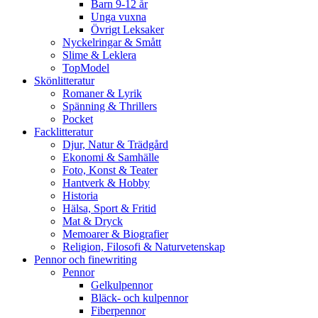
Barn 9-12 år
Unga vuxna
Övrigt Leksaker
Nyckelringar & Smått
Slime & Leklera
TopModel
Skönlitteratur
Romaner & Lyrik
Spänning & Thrillers
Pocket
Facklitteratur
Djur, Natur & Trädgård
Ekonomi & Samhälle
Foto, Konst & Teater
Hantverk & Hobby
Historia
Hälsa, Sport & Fritid
Mat & Dryck
Memoarer & Biografier
Religion, Filosofi & Naturvetenskap
Pennor och finewriting
Pennor
Gelkulpennor
Bläck- och kulpennor
Fiberpennor