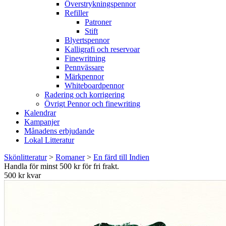
Överstrykningspennor
Refiller
Patroner
Stift
Blyertspennor
Kalligrafi och reservoar
Finewritning
Pennvässare
Märkpennor
Whiteboardpennor
Radering och korrigering
Övrigt Pennor och finewriting
Kalendrar
Kampanjer
Månadens erbjudande
Lokal Litteratur
Skönlitteratur
>
Romaner
>
En färd till Indien
Handla för minst 500 kr för fri frakt.
500 kr kvar