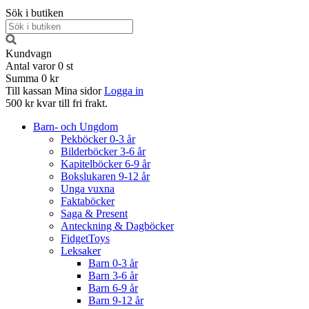
Sök i butiken
Kundvagn
Antal varor
0
st
Summa
0 kr
Till kassan
Mina sidor
Logga in
500 kr kvar till fri frakt.
Barn- och Ungdom
Pekböcker 0-3 år
Bilderböcker 3-6 år
Kapitelböcker 6-9 år
Bokslukaren 9-12 år
Unga vuxna
Faktaböcker
Saga & Present
Anteckning & Dagböcker
FidgetToys
Leksaker
Barn 0-3 år
Barn 3-6 år
Barn 6-9 år
Barn 9-12 år