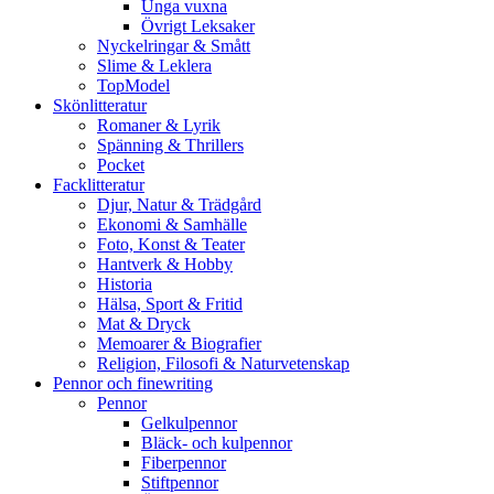
Unga vuxna
Övrigt Leksaker
Nyckelringar & Smått
Slime & Leklera
TopModel
Skönlitteratur
Romaner & Lyrik
Spänning & Thrillers
Pocket
Facklitteratur
Djur, Natur & Trädgård
Ekonomi & Samhälle
Foto, Konst & Teater
Hantverk & Hobby
Historia
Hälsa, Sport & Fritid
Mat & Dryck
Memoarer & Biografier
Religion, Filosofi & Naturvetenskap
Pennor och finewriting
Pennor
Gelkulpennor
Bläck- och kulpennor
Fiberpennor
Stiftpennor